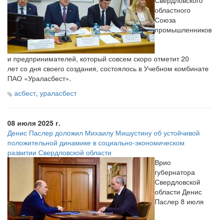
Свердловского
областного
Союза
промышленников
и предпринимателей, который совсем скоро отметит 20
лет со дня своего создания, состоялось в Учебном комбинате
ПАО
«Ураласбест
».
асбест
,
ураласбест
08 июля 2025 г.
Денис Паслер доложил Михаилу Мишустину об устойчивой
положительной динамике в социально-экономическом
развитии Свердловской области
Врио
губернатора
Свердловской
области Денис
Паслер 8 июля