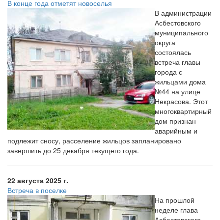
В конце года отметят новоселья
В администрации
Асбестовского
муниципального
округа
состоялась
встреча главы
города с
жильцами дома
№44 на улице
Некрасова. Этот
многоквартирный
дом признан
аварийным и
подлежит сносу, расселение жильцов запланировано
завершить до 25 декабря текущего года.
22 августа 2025 г.
Встреча в поселке
На прошлой
неделе глава
Асбестовского