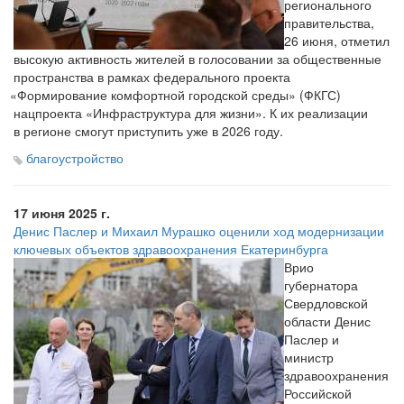
регионального
правительства,
26 июня, отметил
высокую активность жителей в голосовании за общественные
пространства в рамках федерального проекта
«Формирование
комфортной городской среды»
(ФКГС
)
нацпроекта
«Инфраструктура
для жизни». К их реализации
в регионе смогут приступить уже в 2026 году.
благоустройство
17 июня 2025 г.
Денис Паслер и Михаил Мурашко оценили ход модернизации
ключевых объектов здравоохранения Екатеринбурга
Врио
губернатора
Свердловской
области Денис
Паслер и
министр
здравоохранения
Российской