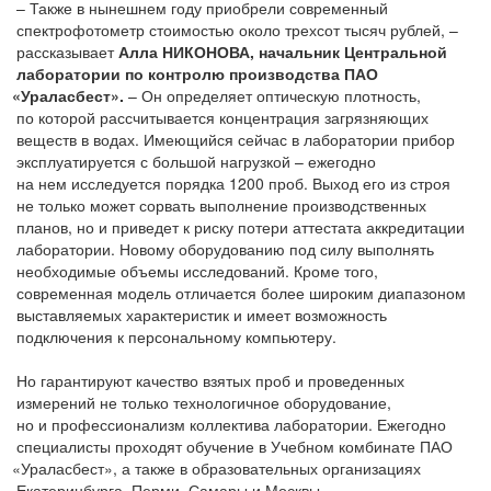
– Также в нынешнем году приобрели современный
спектрофотометр стоимостью около трехсот тысяч рублей, –
рассказывает
Алла НИКОНОВА, начальник Центральной
лаборатории по контролю производства ПАО
«Ураласбест
».
– Он определяет оптическую плотность,
по которой рассчитывается концентрация загрязняющих
веществ в водах. Имеющийся сейчас в лаборатории прибор
эксплуатируется с большой нагрузкой – ежегодно
на нем исследуется порядка 1200 проб. Выход его из строя
не только может сорвать выполнение производственных
планов, но и приведет к риску потери аттестата аккредитации
лаборатории. Новому оборудованию под силу выполнять
необходимые объемы исследований. Кроме того,
современная модель отличается более широким диапазоном
выставляемых характеристик и имеет возможность
подключения к персональному компьютеру.
Но гарантируют качество взятых проб и проведенных
измерений не только технологичное оборудование,
но и профессионализм коллектива лаборатории. Ежегодно
специалисты проходят обучение в Учебном комбинате ПАО
«Ураласбест
», а также в образовательных организациях
Екатеринбурга, Перми, Самары и Москвы.