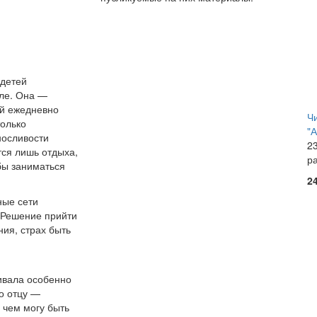
 детей
еле. Она —
ый ежедневно
Ч
только
"
носливости
23
тся лишь отдыха,
р
бы заниматься
2
ные сети
. Решение прийти
ия, страх быть
ивала особенно
о отцу —
 чем могу быть