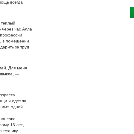
мощь
всегда
 теплый
е через час Алла
и профессии
а, в помещении
дарить за труд
ией. Для меня
ривыкла, —
озраста
ащи и одеяла,
о имя одной
инансово —
рому 13 лет,
ю технику