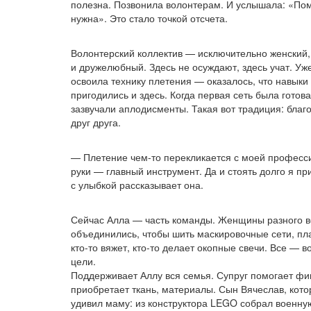
полезна. Позвонила волонтерам. И услышала:
«По
нужна». Это стало точкой отсчета.
Волонтерский коллектив — исключительно женский,
и дружелюбный. Здесь не осуждают, здесь учат. Уж
освоила технику плетения — оказалось, что навык
пригодились и здесь. Когда первая сеть была готов
зазвучали аплодисменты. Такая вот традиция: благо
друг друга.
— Плетение
чем-то
перекликается с моей професс
руки — главный инструмент. Да и стоять долго я п
с улыбкой рассказывает она.
Сейчас Алла — часть команды. Женщины разного в
объединились, чтобы шить маскировочные сети, пл
кто-то
вяжет,
кто-то
делает окопные свечи. Все — в
цели.
Поддерживает Аллу вся семья. Супруг помогает ф
приобретает ткань, материалы. Сын Вячеслав, кото
удивил маму: из конструктора LEGO собрал военну