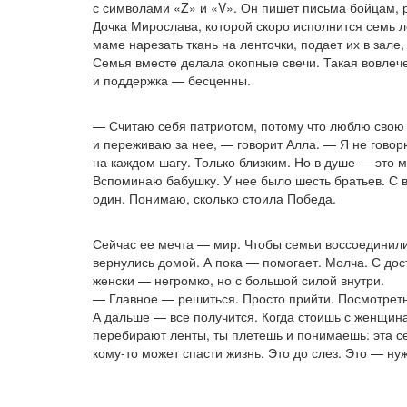
с символами
«Z
» и
«V
». Он пишет письма бойцам, р
Дочка Мирослава, которой скоро исполнится семь л
маме нарезать ткань на ленточки, подает их в зале, 
Семья вместе делала окопные свечи. Такая вовлеч
и поддержка — бесценны.
— Считаю себя патриотом, потому что люблю свою
и переживаю за нее, — говорит Алла. — Я не говор
на каждом шагу. Только близким. Но в душе — это м
Вспоминаю бабушку. У нее было шесть братьев. С 
один. Понимаю, сколько стоила Победа.
Сейчас ее мечта — мир. Чтобы семьи воссоединили
вернулись домой. А пока — помогает. Молча. С дос
женски — негромко, но с большой силой внутри.
— Главное — решиться. Просто прийти. Посмотреть
А дальше — все получится. Когда стоишь с женщин
перебирают ленты, ты плетешь и понимаешь: эта с
кому-то
может спасти жизнь. Это до слез. Это — ну