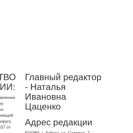
ТВО
Главный редактор
ИИ:
- Наталья
Ивановна
равлении
Цаценко
ру
ых
икаций
Адрес редакции
кругу.
37 от
624260, г. Асбест, ул. Садовая, 7.