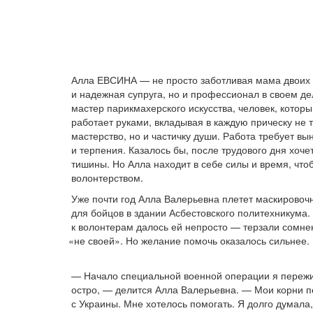
Алла ЕВСИНА — не просто заботливая мама двоих
и надежная супруга, но и профессионал в своем д
мастер парикмахерского искусства, человек, котор
работает руками, вкладывая в каждую прическу не 
мастерство, но и частичку души. Работа требует вы
и терпения. Казалось бы, после трудового дня хоче
тишины. Но Алла находит в себе силы и время, что
волонтерством.
Уже почти год Алла Валерьевна плетет маскировоч
для бойцов в здании Асбестовского политехникума
к волонтерам далось ей непросто — терзали сомнен
«не
своей». Но желание помочь оказалось сильнее.
— Начало специальной военной операции я переж
остро, — делится Алла Валерьевна. — Мои корни п
с Украины. Мне хотелось помогать. Я долго думала,