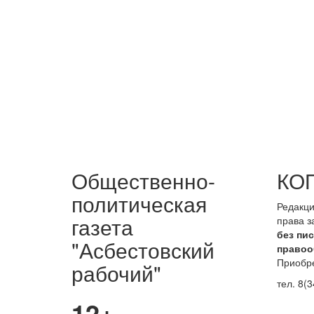
Общественно-
КО
политическая
Редакци
газета
права 
без пи
"Асбестовский
правоо
Приобре
рабочий"
тел. 8(3
12+