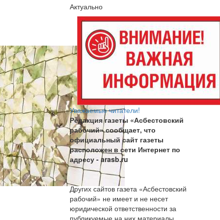
Актуально
Уважаемые читатели!
Редакция газеты «Асбестовский
рабочий» сообщает, что
официальный сайт газеты
расположен в сети Интернет по
адресу
- arasb.ru
Других сайтов газета «Асбестовский
рабочий» не имеет и не несет
юридической ответственности за
публикуемые на них материалы.