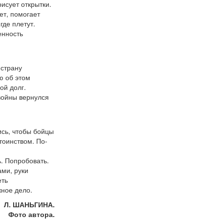
исует открытки.
ет, помогает
где плетут.
енность
 страну
ю об этом
ой долг.
войны вернулся
сь, чтобы бойцы
тоинством. По-
. Попробовать.
ами, руки
еть
жное дело.
Л. ШАНЬГИНА.
Фото автора.