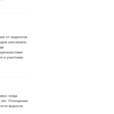
ие от педагогов
одом рассказать
оде
 журналистами
я и участники
но: когда
 лет. Отношения
ности выросла