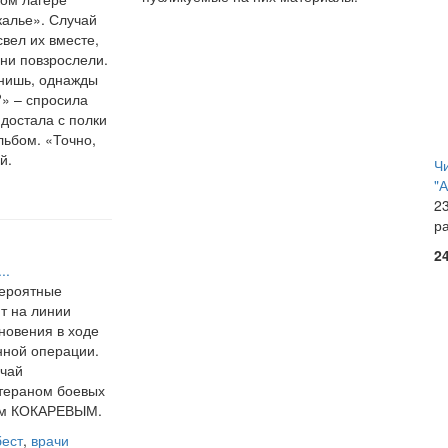
калье
». Случай
свел их вместе,
они повзрослели.
ишь, однажды
» – спросила
 достала с полки
льбом.
«Точно
,
й.
Ч
"
23
р
2
..
ероятные
т на линии
новения в ходе
нной операции.
учай
етераном боевых
ом КОКАРЕВЫМ.
бест
,
врачи