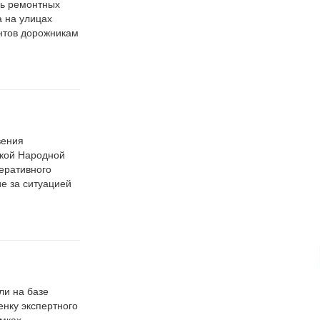
дь ремонтных
а на улицах
нтов дорожникам
вения
ской Народной
еративного
е за ситуацией
ли на базе
енку экспертного
амках