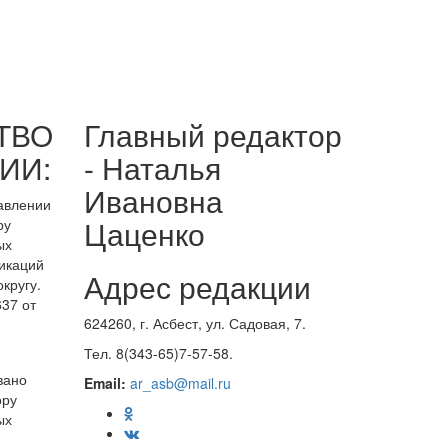
ТВО
Главный редактор
ИИ:
- Наталья
Ивановна
равлении
Цаценко
ру
ых
икаций
Адрес редакции
кругу.
37 от
624260, г. Асбест, ул. Садовая, 7.
Тел. 8(343-65)7-57-58.
вано
Email:
ar_asb@mail.ru
ору
ых