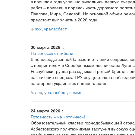
в прошлом году успешно выполнили первую очере
работ – привели в порядок часть дорожного полотн
Павлова, Мира, Садовой. Но основной объем ремо
предстоит выполнить в 2026 году.
жкх
,
ураласбест
30 марта 2026 г.
На волосок от гибели
В непосредственной близости от линии соприкосно
с неприятелем в Серебрянском лесничестве Луган
Республики группа разведчиков Третьей бригады оп
назначения спецназа ГРУ осуществляла наблюдени
на стороне украинских националистов.
лес
,
ураласбест
,
семья
24 марта 2026 г.
Готовность – на «отлично»!
Образовательный кластер горнодобывающей отрас
Асбестовского политехникума заслужил высокую оц
сообщества на защите программ деятельности в р