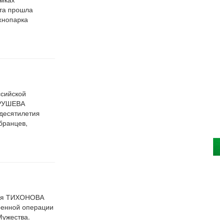
та прошла
хнопарка
ссийской
ГРУШЕВА
 десятилетия
бранцев,
лья ТИХОНОВА
оенной операции
ужества.