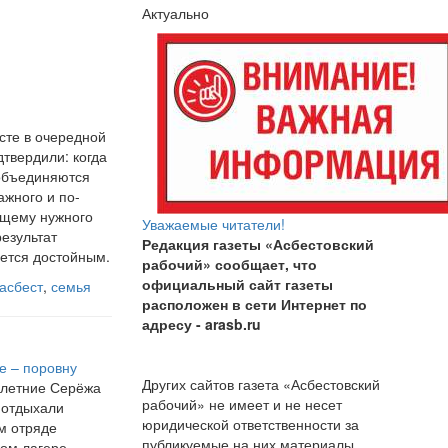
Актуально
сте в очередной
дтвердили: когда
объединяются
ажного и по-
ящему нужного
Уважаемые читатели!
результат
Редакция газеты «Асбестовский
ется достойным.
рабочий» сообщает, что
официальный сайт газеты
асбест
,
семья
расположен в сети Интернет по
адресу
- arasb.ru
е – поровну
Других сайтов газета «Асбестовский
илетние Серёжа
рабочий» не имеет и не несет
 отдыхали
юридической ответственности за
м отряде
публикуемые на них материалы.
ком лагере