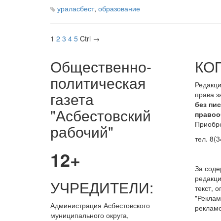
ураласбест
,
образование
1
2
3
4
5
Ctrl →
Общественно-
КО
политическая
Редакци
газета
права 
без пи
"Асбестовский
правоо
Приобре
рабочий"
тел. 8(3
12+
За сод
редакци
УЧРЕДИТЕЛИ:
текст, 
"Реклам
Администрация Асбестовского
рекламо
муниципального округа,