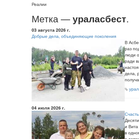
Реалии
Метка —
ураласбест
.
03 августа 2026 г.
Добрые дела, объединяющие поколения
В Асбе
раз по
люди 
ради в
насто
дела, 
получа
урал
04 июля 2026 г.
Счасть
Десят
и Вита
в одно
в детс