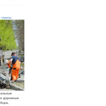
е темпы
пальные
ые дорожные
тбора,