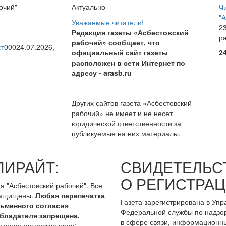
очий"
Актуально
Ч
"
Уважаемые читатели!
23
Редакция газеты «Асбестовский
р
рабочий» сообщает, что
ст
0
0
0
24.07.2026,
официальный сайт газеты
2
расположен в сети Интернет по
адресу
- arasb.ru
Других сайтов газета «Асбестовский
рабочий» не имеет и не несет
юридической ответственности за
публикуемые на них материалы.
ПИРАЙТ:
СВИДЕТЕЛЬС
О РЕГИСТРАЦ
я "Асбестовский рабочий". Все
защищены.
Любая перепечатка
Газета зарегистрирована в Уп
сьменного согласия
Федеральной службы по надзо
бладателя запрещена.
в сфере связи, информационн
тение авторских прав: