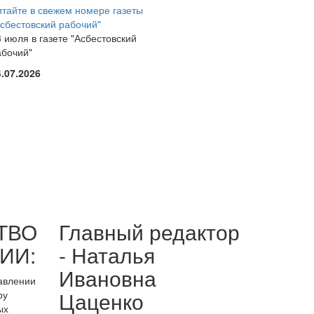
итайте в свежем номере газеты
Асбестовский рабочий"
 июля в газете "Асбестовский
абочий"
4.07.2026
ТВО
Главный редактор
ИИ:
- Наталья
Ивановна
равлении
Цаценко
ру
ых