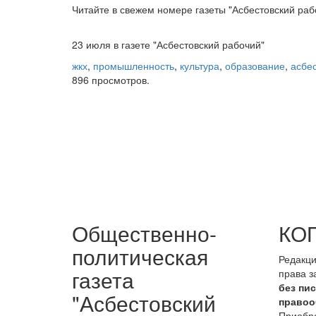
Читайте в свежем номере газеты "Асбестовский раб
23 июля в газете "Асбестовский рабочий"
жкх
,
промышленность
,
культура
,
образование
,
асбе
896
просмотров.
Общественно-
КО
политическая
Редакци
газета
права 
без пи
"Асбестовский
правоо
Приобре