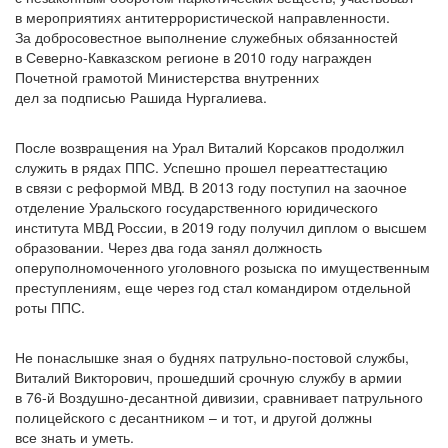
в мероприятиях антитеррористической направленности.
За добросовестное выполнение служебных обязанностей
в Северно-Кавказском регионе в 2010 году награжден
Почетной грамотой Министерства внутренних
дел за подписью Рашида Нургалиева.
После возвращения на Урал Виталий Корсаков продолжил
служить в рядах ППС. Успешно прошел переаттестацию
в связи с реформой МВД. В 2013 году поступил на заочное
отделение Уральского государственного юридического
института МВД России, в 2019 году получил диплом о высшем
образовании. Через два года занял должность
оперуполномоченного уголовного розыска по имущественным
преступлениям, еще через год стал командиром отдельной
роты ППС.
Не понаслышке зная о буднях патрульно-постовой службы,
Виталий Викторович, прошедший срочную службу в армии
в 76-й Воздушно-десантной дивизии, сравнивает патрульного
полицейского с десантником – и тот, и другой должны
все знать и уметь.