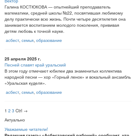
Вектор
Галина КОСТЮКОВА — опытнейший преподаватель
математики, средней школы №22, посвятившая любимому
делу практически всю жизнь. Почти четыре десятилетия она
занимается воспитанием молодого поколения, прививая
детям любовь к точной науке.
асбест
,
семья
,
образование
25 апреля 2025 г.
Песней славят край уральский
В этом году отмечают юбилеи два знаменитых коллектива
народной песни — хор «Горный ленок» и вокальный ансамбль
«Уральская куделя».
асбест
,
семья
,
образование
1
2
3
Ctrl →
Актуально
Уважаемые читатели!
Редакция газеты «Асбестовский рабочий» сообщает, что